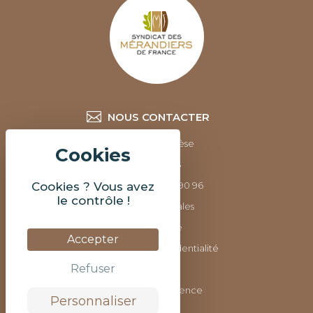
NOUS CONTACTER
10 rue Pergolèse
75116 PARIS
Tel: +33 6 77 34 90 96
Cookies ? Vous avez
le contrôle !
Mentions légales
Plan du site
Accepter
Politique de confidentialité
Refuser
©2022
Réalisé par l'agence
Personnaliser
DEFACTO