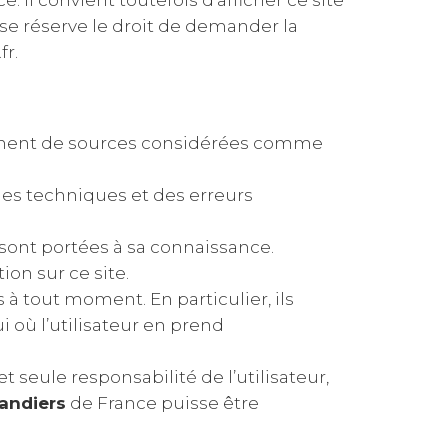
. Il convient toutefois d’afficher ce site
se réserve le droit de demander la
fr.
iennent de sources considérées comme
des techniques et des erreurs
s sont portées à sa connaissance.
on sur ce site.
à tout moment. En particulier, ils
 où l’utilisateur en prend
t seule responsabilité de l’utilisateur,
andiers
de France puisse être