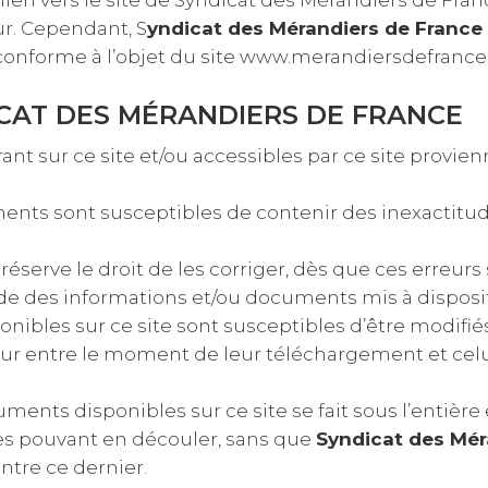
 lien vers le site de Syndicat des Mérandiers de France
r. Cependant, S
yndicat des Mérandiers de France
conforme à l’objet du site www.merandiersdefrance.
ICAT DES MÉRANDIERS DE FRANCE
ant sur ce site et/ou accessibles par ce site prov
ments sont susceptibles de contenir des inexactitu
réserve le droit de les corriger, dès que ces erreur
ude des informations et/ou documents mis à dispositi
ibles sur ce site sont susceptibles d’être modifiés 
jour entre le moment de leur téléchargement et celui
ments disponibles sur ce site se fait sous l’entière e
es pouvant en découler, sans que
Syndicat des Mér
ntre ce dernier.