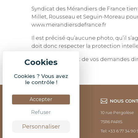
Syndicat des Mérandiers de France tient
Millet, Rousseau et Seguin-Moreau pour l
www.merandiersdefrance.fr
Il est précisé qu’aucune photo, qu’il s’a
doit donc respecter la protection intelle
Merci de faire part de vos demandes d
Cookies ? Vous avez
le contrôle !
Accepter
NOUS CON
Refuser
10 rue Pergolèse
75116 PARIS
Personnaliser
Tel: +33 6 77 34 90 