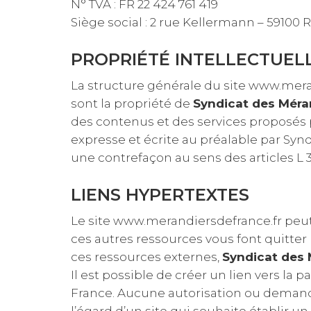
N° TVA : FR 22 424 761 419
Siège social : 2 rue Kellermann – 59100 
PROPRIÉTÉ INTELLECTUEL
La structure générale du site www.meran
sont la propriété de
Syndicat des Méra
des contenus et des services proposés p
expresse et écrite au préalable par Syn
une contrefaçon au sens des articles L 3
LIENS HYPERTEXTES
Le site www.merandiersdefrance.fr peut c
ces autres ressources vous font quitter
ces ressources externes,
Syndicat des 
Il est possible de créer un lien vers la
France. Aucune autorisation ou demande