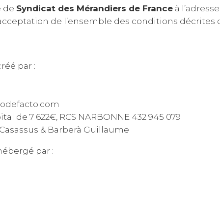
te de
Syndicat des Mérandiers de France
à l’adress
acceptation de l’ensemble des conditions décrites c
réé par :
iodefacto.com
pital de 7 622€, RCS NARBONNE 432 945 079
e Casassus & Barberà Guillaume
hébergé par :