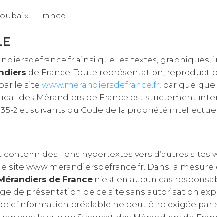
Roubaix – France
LE
diersdefrance.fr ainsi que les textes, graphiques, 
ndiers
de France. Toute représentation, reproduction
ar le site
www.merandiersdefrance.fr
, par quelque 
dicat des Mérandiers de France est strictement inter
35-2 et suivants du Code de la propriété intellectuel
ontenir des liens hypertextes vers d’autres sites we
 le site www.merandiersdefrance.fr. Dans la mesure 
Mérandiers de France
n’est en aucun cas responsab
 page de présentation de ce site sans autorisation e
 d’information préalable ne peut être exigée par 