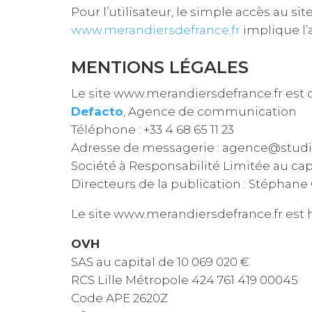
Pour l’utilisateur, le simple accès au si
www.merandiersdefrance.fr
implique l’
MENTIONS LÉGALES
Le site www.merandiersdefrance.fr est c
Defacto
, Agence de communication
Téléphone : +33 4 68 65 11 23
Adresse de messagerie : agence@stud
Société à Responsabilité Limitée au ca
Directeurs de la publication : Stéphan
Le site www.merandiersdefrance.fr est 
OVH
SAS au capital de 10 069 020 €
RCS Lille Métropole 424 761 419 00045
Code APE 2620Z